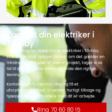
Kontakt din elektriker i
Tårnby
Har du brug for hjælp fra en elektriker i Tårnby,
står vi klar til at hjælpe. Uanset om det gælder en
mindre opgave eller et større projekt, tager vi os
tid til at forstå dine behov og finde den rigtige
løsning.
Kontakt Fortify Electric i dag og få et
uforpligtende tilbud. Vi vender hurtigt tilbage og
hjælper dig sikkert videre med dit el-arbejde.
Ring 70 60 80 15