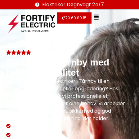
Elektriker Døgnvagt 24/7
70 60 80 15
Elektriker i Tårnby med
fokus på kvalitet
Har du brug for en elektriker i Tårnby til en
installation, reparation eller opgradering? Hos
Fortify Electric leverer vi professionelle el-
løsninger, der er tilpasset dine behov. Vi arbejder
med fokus på høj kvalitet, sikkerhed og god
rådgivning, så du får en løsning, der holder.
Aut. El-installatør
Dækker hele Sjælland