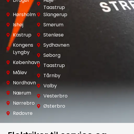
Dragør
Høje-
Taastrup
Hørsholm
Slangerup
Ishøj
Smørum
Kastrup
Stenløse
Kongens
Sydhavnen
Lyngby
Søborg
København
Taastrup
Måløv
Tårnby
Nordhavn
Valby
Nærum
Vesterbro
Nørrebro
Østerbro
Rødovre