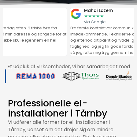
Mahdi Lazem
★
★
★
★
★
via Google
en. 2 friske fyre fra
Fra første kontakt var kommunikationen kl
n adresse og sørgede for at
imødekommende. Teknikerne kom til tiden,
skulle igennem en hel
og efterlod alt pænt og ryddeligt. Arbejde
faglighed, og jeg fik gode forklaringer på
så jeg følte mig tryg gennem hele proces
Et udpluk af virksomheder, vi har samarbejdet med
Professionelle el-
installationer i Tårnby
Vi udfører alle former for el-installationer i
Tårnby, uanset om det drejer sig om mindre
opgaver eller større projekter. Det kan være