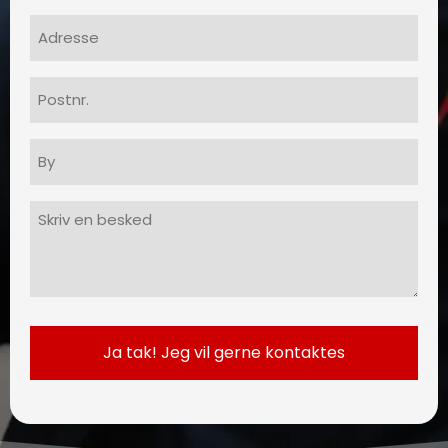
Adresse
Postnr.
By
Besked
(Påkrævet)