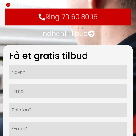
Akut Døgnvagt 24/7
Ring 70 60 80 15
Indhent tilbud
Få et gratis tilbud
Navn*
(Påkrævet)
Firma
Telefon
(Påkrævet)
E-
mail
(Påkrævet)