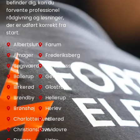
befinder dig, kan du
forvente professionel
rådgivning og løsninger,
der er udført korrekt fra
start.
Albertslund
Farum
Amager
Frederiksberg
Bagsværd
Frederikssund
Ballerup
Gentofte
Birkerød
Glostrup
Brøndby
Hellerup
Brønshøj
Herlev
Charlottenlund
Hillerød
Christianshavn
Hvidovre