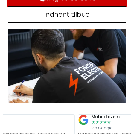
Indhent tilbud
Mahdi Lazem
★
★
★
★
★
via Google
n. 2 friske fyre fra
Fra første kontakt var kommunikationen kla