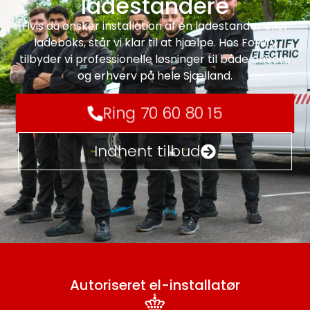
ladestandere
Hvis du ønsker installation af en ladestander eller
ladeboks, står vi klar til at hjælpe. Hos Fortify
tilbyder vi professionelle løsninger til både private
og erhverv på hele Sjælland.
Ring 70 60 80 15
Indhent tilbud
Autoriseret el-installatør