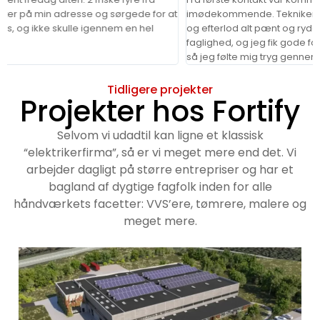
 adresse og sørgede for at
imødekommende. Teknikerne kom til tiden,
kulle igennem en hel
og efterlod alt pænt og ryddeligt. Arbejdet
faglighed, og jeg fik gode forklaringer på 
så jeg følte mig tryg gennem hele process
Tidligere projekter
Projekter hos Fortify
Selvom vi udadtil kan ligne et klassisk
“elektrikerfirma”, så er vi meget mere end det. Vi
arbejder dagligt på større entrepriser og har et
bagland af dygtige fagfolk inden for alle
håndværkets facetter: VVS’ere, tømrere, malere og
meget mere.