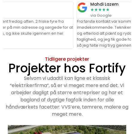
Mahdi Lazem
★
★
★
★
★
via Google
ten. 2 friske fyre fra
Fra første kontakt var kommunikationen k
in adresse og sørgede for at
imødekommende. Teknikerne kom til tide
 skulle igennem en hel
og efterlod alt pænt og ryddeligt. Arbejd
faglighed, og jeg fik gode forklaringer p
så jeg følte mig tryg gennem hele proce
Tidligere projekter
Projekter hos Fortify
Selvom vi udadtil kan ligne et klassisk
“elektrikerfirma”, så er vi meget mere end det. Vi
arbejder dagligt på større entrepriser og har et
bagland af dygtige fagfolk inden for alle
håndværkets facetter: VVS’ere, tømrere, malere og
meget mere.