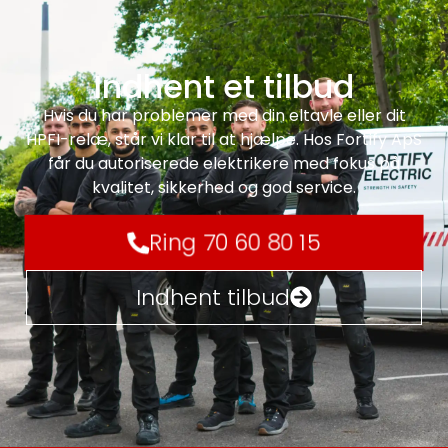
Indhent et tilbud
Hvis du har problemer med din eltavle eller dit
HPFI-relæ, står vi klar til at hjælpe. Hos Fortify ApS
får du autoriserede elektrikere med fokus på
kvalitet, sikkerhed og god service.
Ring 70 60 80 15
Indhent tilbud