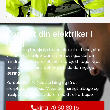
Kontakt din elektriker i
Ishøj
Har du brug for hjælp fra en elektriker i Ishøj, står
vi klar til at hjælpe. Uanset om det gælder en
mindre opgave eller et større projekt, tager vi os
tid til at forstå dine behov og finde den rigtige
løsning.
Kontakt Fortify Electric i dag og få et
uforpligtende tilbud. Vi vender hurtigt tilbage og
hjælper dig sikkert videre med dit el-arbejde.
Ring 70 60 80 15