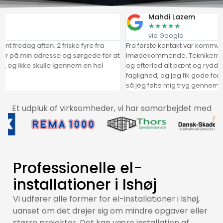
Mahdi Lazem
★
★
★
★
★
via Google
 aften. 2 friske fyre fra
Fra første kontakt var kommunikationen
å min adresse og sørgede for at
imødekommende. Teknikerne kom til ti
ke skulle igennem en hel
og efterlod alt pænt og ryddeligt. Arb
faglighed, og jeg fik gode forklaringe
så jeg følte mig tryg gennem hele pro
Et udpluk af virksomheder, vi har samarbejdet med
Professionelle el-
installationer i Ishøj
Vi udfører alle former for el-installationer i Ishøj,
uanset om det drejer sig om mindre opgaver eller
større projekter. Det kan være installation af