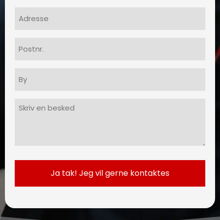
Adresse
Postnr.
By
Besked
(Påkrævet)