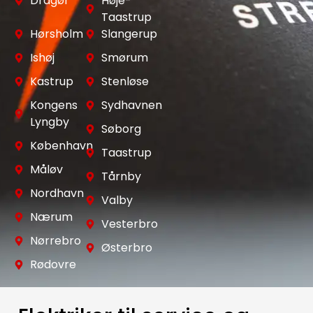
Dragør
Høje-
Taastrup
Hørsholm
Slangerup
Ishøj
Smørum
Kastrup
Stenløse
Kongens
Sydhavnen
Lyngby
Søborg
København
Taastrup
Måløv
Tårnby
Nordhavn
Valby
Nærum
Vesterbro
Nørrebro
Østerbro
Rødovre