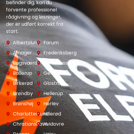
befinder dig, kan du
forvente professionel
rådgivning og løsninger,
der er udført korrekt fra
start.
Albertslund
Farum
Amager
Frederiksberg
Bagsværd
Frederikssund
Ballerup
Gentofte
Birkerød
Glostrup
Brøndby
Hellerup
Brønshøj
Herlev
Charlottenlund
Hillerød
Christianshavn
Hvidovre