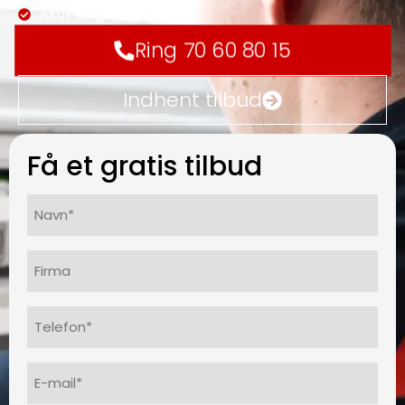
Akut Døgnvagt 24/7
Ring 70 60 80 15
Indhent tilbud
Få et gratis tilbud
Navn*
(Påkrævet)
Firma
Telefon
(Påkrævet)
E-
mail
(Påkrævet)