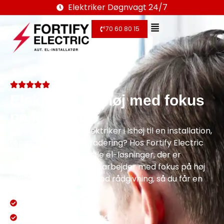
Elektriker Døgnvagt 24/7
70 60 80 15
Elektriker i Ishøj med fokus
på kvalitet
Har du brug for en elektriker i Ishøj til en installation,
reparation eller opgradering? Hos Fortify Electric
leverer vi professionelle el-løsninger, der er
tilpasset dine behov. Vi arbejder med fokus på høj
kvalitet, sikkerhed og god rådgivning, så du får en
løsning, der holder.
Aut. El-installatør
Dækker hele Sjælland