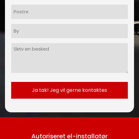
Postnr.
By
Besked
(Påkrævet)
Autoriseret el-installatør