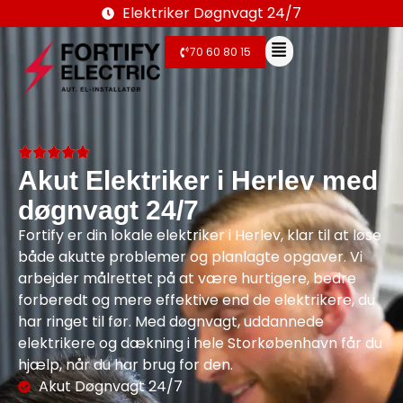
Elektriker Døgnvagt 24/7
70 60 80 15
Akut Elektriker i Herlev med
døgnvagt 24/7
Fortify er din lokale elektriker i Herlev, klar til at løse
både akutte problemer og planlagte opgaver. Vi
arbejder målrettet på at være hurtigere, bedre
forberedt og mere effektive end de elektrikere, du
har ringet til før. Med døgnvagt, uddannede
elektrikere og dækning i hele Storkøbenhavn får du
hjælp, når du har brug for den.
Akut Døgnvagt 24/7