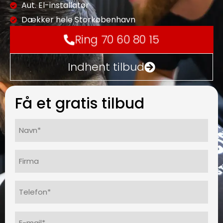
Aut. El-installatør
Dækker hele Storkøbenhavn
Ring 70 60 80 15
Indhent tilbud
Få et gratis tilbud
Navn*
(Påkrævet)
Firma
Telefon
(Påkrævet)
E-
mail