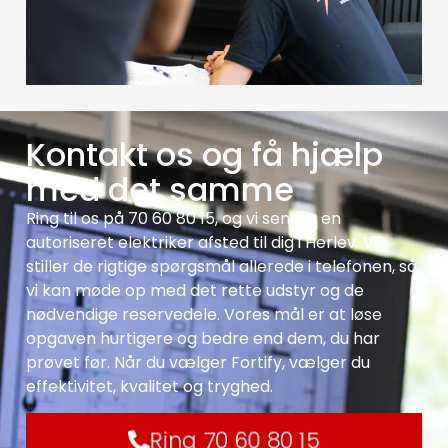
Kontakt os og få hjælp
med det samme
Ring til os på 70 60 80 15, og vi sender en
autoriseret elektriker afsted til dig i Herlev. Vi
stiller de rigtige spørgsmål allerede i telefonen, så
vi kan møde op med det rette udstyr og de
nødvendige reservedele. Vores mål er at løse
opgaven hurtigere og bedre end dem, du har
prøvet før. Når du vælger Fortify, vælger du
effektivitet, kvalitet og tryghed.
Ring 70 60 80 15