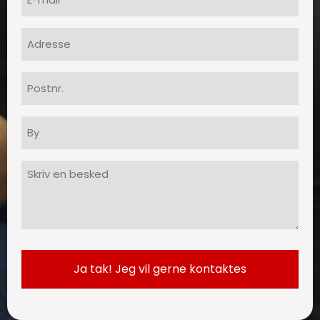
(Påkrævet)
Adresse
Postnr.
By
Besked
(Påkrævet)