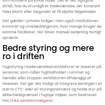
som kondens på kolde flader. Det er det vigtigste
skridt, hvis du vil undgå et badeværelse, der konstant
føles klamt eller begynder at få skjulte følgeskader.
Det gælder i private boliger, men også i institutioner,
kontorer og omklædningsrum, hvor mange bruger de
samme faciliteter. Her bliver manuel betjening hurtigt
upræcis.
Bedre styring og mere
ro i driften
Fugtstyring i badeværelsesventilatorer er baseret på
sensorer, som måler fugtindholdet i rummet og
tænder eller stopper ventilatoren afhængigt af
niveauet. Det gør det muligt at integrere løsningen i et
større CTS- eller el-styringsnetværk og holde styr på
sikkerhedsgrænser i fugtige miljøer, som beskrevet
hos
.
DUKA ventilatorvælgeren