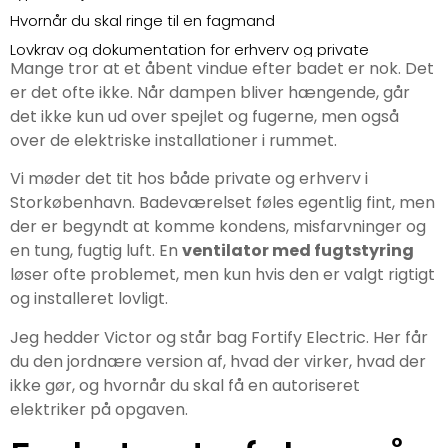
Hvornår du skal ringe til en fagmand
Lovkrav og dokumentation for erhverv og private
Mange tror at et åbent vindue efter badet er nok. Det
Det erhverv ofte overser
er det ofte ikke. Når dampen bliver hængende, går
Forskellen på privat og professionel drift
det ikke kun ud over spejlet og fugerne, men også
Den sikre vej til et sundt indeklima med Fortify Electric
over de elektriske installationer i rummet.
Brug for hjælp?
Vi møder det tit hos både private og erhverv i
Storkøbenhavn. Badeværelset føles egentlig fint, men
der er begyndt at komme kondens, misfarvninger og
en tung, fugtig luft. En
ventilator med fugtstyring
løser ofte problemet, men kun hvis den er valgt rigtigt
og installeret lovligt.
Jeg hedder Victor og står bag Fortify Electric. Her får
du den jordnære version af, hvad der virker, hvad der
ikke gør, og hvornår du skal få en autoriseret
elektriker på opgaven.