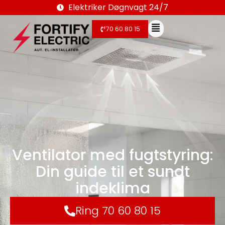
Elektriker Døgnvagt 24/7
70 60 80 15
Ventilator med fugtstyring:
Din guide til et sundt
indeklima
Ring 70 60 80 15