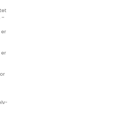
tet
 –
 er
 er
for
elv-