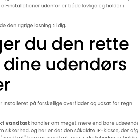
e el-installationer udenfor er både lovlige og holder i
e den rigtige løsning til dig.
er du den rette
il dine udendørs
er
akt vandtæt
handler om meget mere end bare udseende
sikkerhed, og her er det den såkaldte IP-klasse, der afg
t "vandtæt" bare er vandtæt, men virkeligheden er heldig