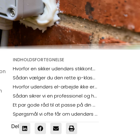
INDHOLDSFORTEGNELSE
Hvorfor en sikker udendørs stikkontakt er så vigtig
ion
Sådan vælger du den rette ip-klasse til dine udendørs stikkontakter
Hvorfor udendørs el-arbejde ikke er et gør-det-selv projekt
n
Sådan sikrer vi en professionel og holdbar installation
Et par gode råd til at passe på din udendørs stikkontakt
Spørgsmål vi ofte får om udendørs stikkontakter
Del