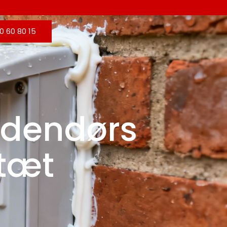
0 60 80 15
 udendørs
dtæt