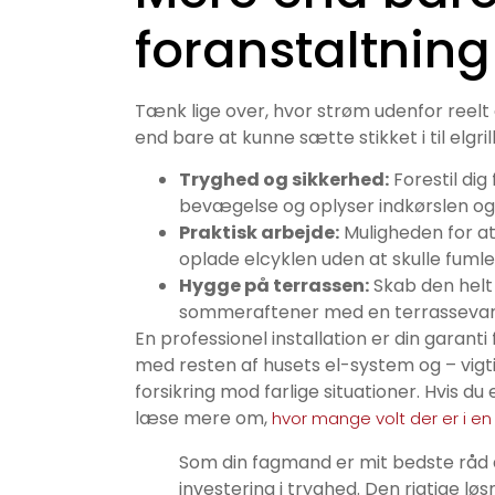
foranstaltning
Tænk lige over, hvor strøm udenfor reelt
end bare at kunne sætte stikket i til elgri
Tryghed og sikkerhed:
Forestil di
bevægelse og oplyser indkørslen og
Praktisk arbejde:
Muligheden for at
oplade elcyklen uden at skulle fum
Hygge på terrassen:
Skab den helt 
sommeraftener med en terrasseva
En professionel installation er din garanti
med resten af husets el-system og – vigti
forsikring mod farlige situationer. Hvis d
læse mere om,
hvor mange volt der er i en
Som din fagmand er mit bedste råd 
investering i tryghed. Den rigtige løs