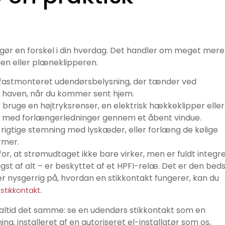
 gør en forskel i din hverdag. Det handler om meget mere
llen eller plæneklipperen.
g fastmonteret udendørsbelysning, der tænder ved
 haven, når du kommer sent hjem.
 bruge en højtryksrenser, en elektrisk hækkeklipper eller
le med forlængerledninger gennem et åbent vindue.
rigtige stemning med lyskæder, eller forlæng de kølige
rmer.
 for, at strømudtaget ikke bare virker, men er fuldt integr
gst af alt – er beskyttet af et HPFI-relæ. Det er den bed
u er nysgerrig på, hvordan en stikkontakt fungerer, kan du
.
 stikkontakt
altid det samme: se en udendørs stikkontakt som en
ning, installeret af en autoriseret el-installatør som os,