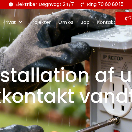
Elektriker Døgnvagt 24/7
Ring 70 60 80 15
7
Privat
Projekter
Om os
Job
Kontakt
nstallation af
kkontakt van