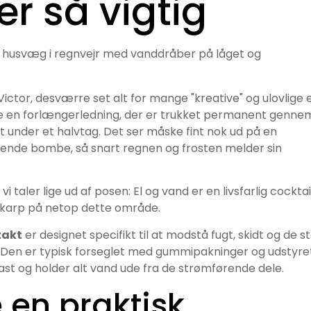
er så vigtig
 Victor, desværre set alt for mange "kreative" og ulovlige 
re en forlængerledning, der er trukket permanent genne
t under et halvtag. Det ser måske fint nok ud på en
ikkende bombe, så snart regnen og frosten melder sin
i taler lige ud af posen: El og vand er en livsfarlig cocktail
 skarp på netop dette område.
takt
er designet specifikt til at modstå fugt, skidt og de s
. Den er typisk forseglet med gummipakninger og udstyre
ast og holder alt vand ude fra de strømførende dele.
 en praktisk