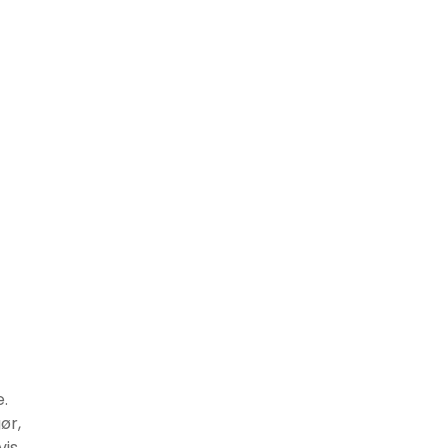
.
ør,
vis