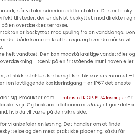
ark, når vi taler udendørs stikkontakter. Den er beskyt
rfekt til steder, der er delvist beskyttet mod direkte regn
 på en overdækket terrasse.
ontakten er beskyttet mod spuling fra en vandslange. Den
hvor der både kommer kraftig regn, og hvor du måske vil
e.
e helt vandtæt. Den kan modstå kraftige vandstråler og
n overdækning – tænk på en fritstående mur i haven eller
for, at stikkontakten kortvarigt kan blive oversvømmet – 
r i en lavtliggende kælderindgang – er IP67 det eneste
taler sig. Produkter som
er
de robuste LK OPUS 74 løsninger
anske vejr. Og husk, installationen er
aldrig
et gør-det-s
d, hvis du vil være på den sikre side.
, før vi anbefaler en løsning. Det handler om at finde
kyttelse og den mest praktiske placering, så du får