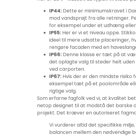
IP44:
Dette er minimumskravet i Danm
mod vandsprøjt fra alle retninger. Pe
for eksempel under et udhæng eller
IP55:
Her er vi et niveau oppe. Stikk
ideel til mere udsatte placeringer, 
rengøre facaden med en haveslang
IP66:
Denne klasse er tæt på at vær
det oplagte valg til steder helt ude
ved carporten.
IP67:
Hvis der er den mindste risiko 
eksempel tæt på et poolområde elle
rigtige valg.
Som erfarne fagfolk ved vi, at kvalitet be
netop designet til at modstå det barske d
projekt. Det kræver en autoriseret fagman
Vi vurderer altid det specifikke miljø
balancen mellem den nødvendige bes