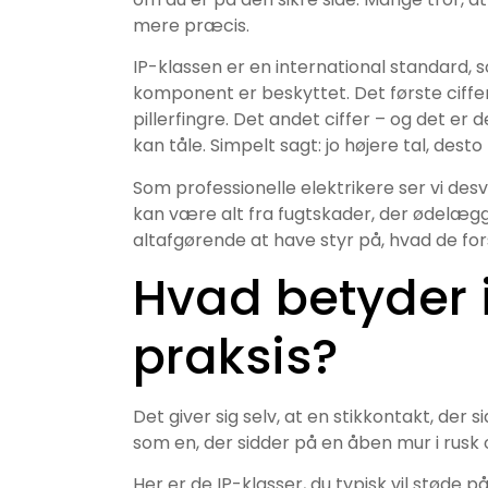
mere præcis.
IP-klassen er en international standard, 
komponent er beskyttet. Det første ciff
pillerfingre. Det andet ciffer – og det er
kan tåle. Simpelt sagt: jo højere tal, dest
Som professionelle elektrikere ser vi desv
kan være alt fra fugtskader, der ødelægger 
altafgørende at have styr på, hvad de fors
Hvad betyder 
praksis?
Det giver sig selv, at en stikkontakt, der 
som en, der sidder på en åben mur i rusk og
Her er de IP-klasser, du typisk vil støde p