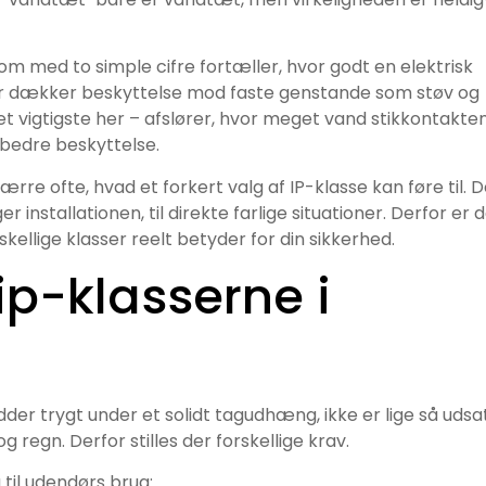
som med to simple cifre fortæller, hvor godt en elektrisk
er dækker beskyttelse mod faste genstande som støv og
 det vigtigste her – afslører, hvor meget vand stikkontakte
o bedre beskyttelse.
ærre ofte, hvad et forkert valg af IP-klasse kan føre til. D
installationen, til direkte farlige situationer. Derfor er 
kellige klasser reelt betyder for din sikkerhed.
ip-klasserne i
sidder trygt under et solidt tagudhæng, ikke er lige så udsa
 regn. Derfor stilles der forskellige krav.
å til udendørs brug: