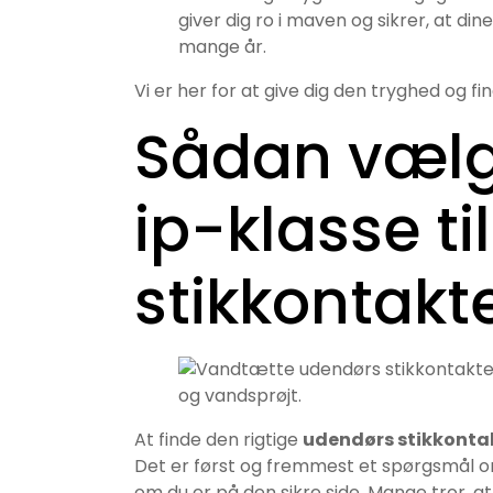
giver dig ro i maven og sikrer, at din
mange år.
Vi er her for at give dig den tryghed og find
Sådan vælg
ip-klasse t
stikkontakt
At finde den rigtige
udendørs stikkont
Det er først og fremmest et spørgsmål om 
om du er på den sikre side. Mange tror, a