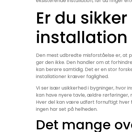
eksisterende installation, før du ringer eft
Er du sikker
installation
Den mest udbredte misforståelse er, at po
gør den ikke. Den handler om at forhind
kan berøre samtidig. Det er en stor forsk
installationer kræver faglighed.
Vi ser især usikkerhed i bygninger, hvor 
kan have nyere tavle, ældre rørføringer,
Hver del kan være udført fornuftigt hver f
ingen har set på helheden.
Det mange ove