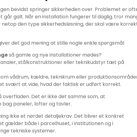
gen bevidst springer sikkerheden over. Problemet er oft
et går galt. Når en installation fungerer til daglig, tror man
er netop den type sikkerhedsløsning, der skal være korrekt
giver det god mening at stille nogle enkle spørgsmål:
nge
så gamle og nye installationer mødes?
analer, stålkonstruktioner eller teknikudstyr tæt på
om vådrum, kældre, teknikrum eller produktionsområde
t svært at vide, hvad der faktisk er udført korrekt.
å overfladen. Det er ikke det samme som, at
ag paneler, lofter og tavler.
ning ikke et nørdet detaljekrav. Det bliver et konkret
 gælder både i parcelhuset, i institutionen og i
ge tekniske systemer.