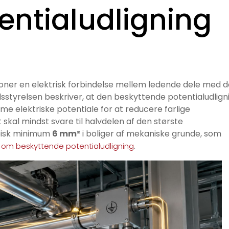
entialudligning
tioner en elektrisk forbindelse mellem ledende dele med d
sstyrelsen beskriver, at den beskyttende potentialudlign
e elektriske potentiale for at reducere farlige
skal mindst svare til halvdelen af den største
ypisk minimum
6 mm²
i boliger af mekaniske grunde, som
.
g om beskyttende potentialudligning