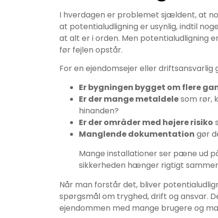
I hverdagen er problemet sjældent, at no
at potentialudligning er usynlig, indtil nog
at alt er i orden. Men potentialudligning 
før fejlen opstår.
For en ejendomsejer eller driftsansvarlig 
Er bygningen bygget om flere ga
Er der mange metaldele
som rør, k
hinanden?
Er der områder med højere risiko
s
Manglende dokumentation
gør de
Mange installationer ser pæne ud p
sikkerheden hænger rigtigt sammen b
Når man forstår det, bliver potentialudlig
spørgsmål om tryghed, drift og ansvar. Det
ejendommen med mange brugere og man