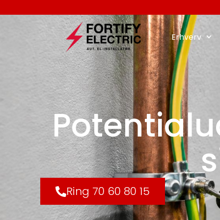
Erhverv
Potentialud
s
Ring 70 60 80 15