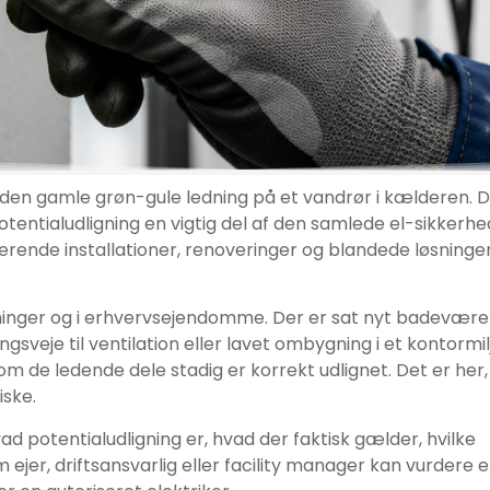
r den gamle grøn-gule ledning på et vandrør i kælderen. 
 potentialudligning en vigtig del af den samlede el-sikkerhed
erende installationer, renoveringer og blandede løsninger
eninger og i erhvervsejendomme. Der er sat nyt badevære
ngsveje til ventilation eller lavet ombygning i et kontormil
, om de ledende dele stadig er korrekt udlignet. Det er her,
iske.
 potentialudligning er, hvad der faktisk gælder, hvilke
ejer, driftsansvarlig eller facility manager kan vurdere 