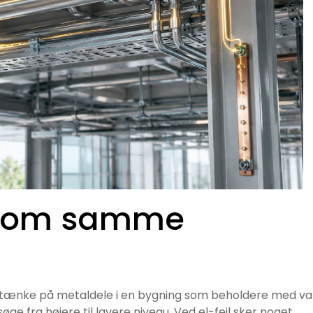
 som samme
t tænke på metaldele i en bygning som beholdere med va
søge fra højere til lavere niveau. Ved el-fejl sker noget