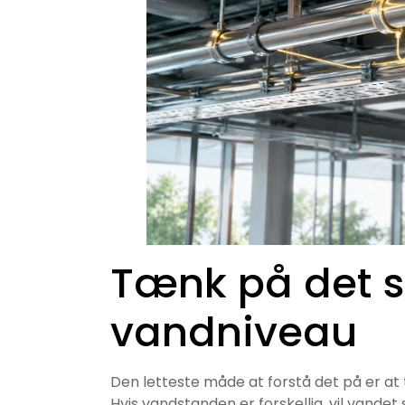
Tænk på det
vandniveau
Den letteste måde at forstå det på er a
Hvis vandstanden er forskellig, vil vandet 