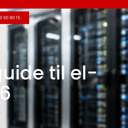
0 60 80 15
uide til el-
26