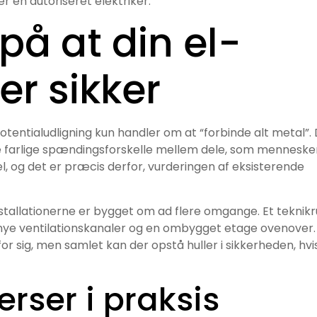
er en autoriseret elektriker.
 på at din el-
 er sikker
tentialudligning kun handler om at “forbinde alt metal”.
re farlige spændingsforskelle mellem dele, som menneske
el, og det er præcis derfor, vurderingen af eksisterende
installationerne er bygget om ad flere omgange. Et teknik
 nye ventilationskanaler og en ombygget etage ovenover.
or sig, men samlet kan der opstå huller i sikkerheden, hvi
rser i praksis