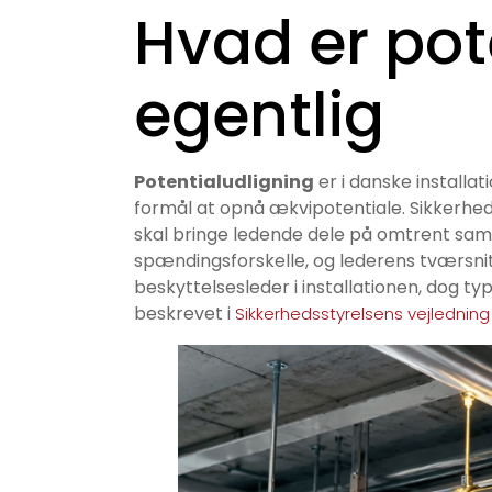
Hvad er pot
egentlig
Potentialudligning
er i danske installa
formål at opnå ækvipotentiale. Sikkerhed
skal bringe ledende dele på omtrent samm
spændingsforskelle, og lederens tværsnit 
beskyttelsesleder i installationen, dog t
beskrevet i
Sikkerhedsstyrelsens vejlednin