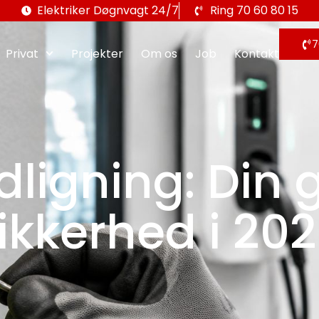
Elektriker Døgnvagt 24/7
Ring 70 60 80 15
7
Privat
Projekter
Om os
Job
Kontakt
ligning: Din g
ikkerhed i 20