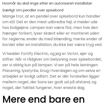
Hvornår du skal ringe efter en autoriseret installatør
Særligt om pendler over spisebord
Mange tror, at en pendel over spisebord kun handler
Det der giver mest tryghed
om stil. Det er den mest udbredte fejl, vi møder ude
Få den perfekte belysning over dit spisebord
hos boligejere. Lampen kan være flot, men hvis den
Brug for hjælp?
hænger forkert, lyser skævt eller er monteret uden
for reglerne, ender du med blænding, mørke ender af
bordet eller en installation, du ikke bør være tryg ved.
Vi hedder Fortify Electric, og jeg er Victor, ejer og
stifter. Når vi rådgiver om belysning over spisebordet,
ser vi aldrig kun på lampen. Vi ser på hele løsningen.
Placering, lysstyrke, brug i hverdagen og om selve el-
arbejdet er lovligt udført. Det er dér forskellen ligger
mellem noget, der bare ser godt ud på afstand, og
noget, der faktisk fungerer, hver eneste dag.
Mere end bare en