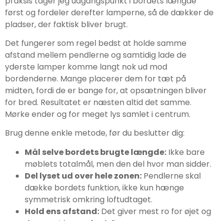
praksis tager jeg udgangspunkt i bordets længde
først og fordeler derefter lamperne, så de dækker de
pladser, der faktisk bliver brugt.
Det fungerer som regel bedst at holde samme
afstand mellem pendlerne og samtidig lade de
yderste lamper komme langt nok ud mod
bordenderne. Mange placerer dem for tæt på
midten, fordi de er bange for, at opsætningen bliver
for bred. Resultatet er næsten altid det samme.
Mørke ender og for meget lys samlet i centrum.
Brug denne enkle metode, før du beslutter dig:
Mål selve bordets brugte længde:
Ikke bare
møblets totalmål, men den del hvor man sidder.
Del lyset ud over hele zonen:
Pendlerne skal
dække bordets funktion, ikke kun hænge
symmetrisk omkring loftudtaget.
Hold ens afstand:
Det giver mest ro for øjet og