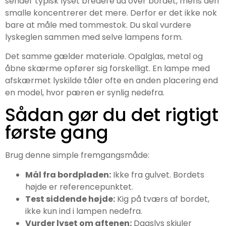
sender typisk lyset bredere ud over bordet, mens den
smalle koncentrerer det mere. Derfor er det ikke nok
bare at måle med tommestok. Du skal vurdere
lyskeglen sammen med selve lampens form.
Det samme gælder materiale. Opalglas, metal og
åbne skærme opfører sig forskelligt. En lampe med
afskærmet lyskilde tåler ofte en anden placering end
en model, hvor pæren er synlig nedefra.
Sådan gør du det rigtigt
første gang
Brug denne simple fremgangsmåde:
Mål fra bordpladen:
Ikke fra gulvet. Bordets
højde er referencepunktet.
Test siddende højde:
Kig på tværs af bordet,
ikke kun ind i lampen nedefra.
Vurder lyset om aftenen:
Dagslys skjuler