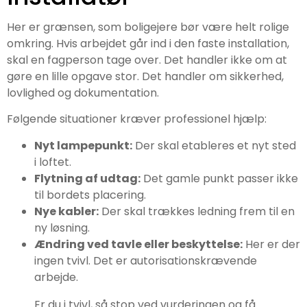
Her er grænsen, som boligejere bør være helt rolige
omkring. Hvis arbejdet går ind i den faste installation,
skal en fagperson tage over. Det handler ikke om at
gøre en lille opgave stor. Det handler om sikkerhed,
lovlighed og dokumentation.
Følgende situationer kræver professionel hjælp:
Nyt lampepunkt:
Der skal etableres et nyt sted
i loftet.
Flytning af udtag:
Det gamle punkt passer ikke
til bordets placering.
Nye kabler:
Der skal trækkes ledning frem til en
ny løsning.
Ændring ved tavle eller beskyttelse:
Her er der
ingen tvivl. Det er autorisationskrævende
arbejde.
Er du i tvivl, så stop ved vurderingen og få