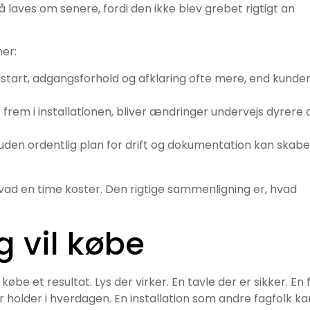
 laves om senere, fordi den ikke blev grebet rigtigt an
ner:
start, adgangsforhold og afklaring ofte mere, end kunde
frem i installationen, bliver ændringer undervejs dyrere 
 uden ordentlig plan for drift og dokumentation kan skabe
vad en time koster. Den rigtige sammenligning er, hvad
g vil købe
købe et resultat. Lys der virker. En tavle der er sikker. En f
der holder i hverdagen. En installation som andre fagfolk ka