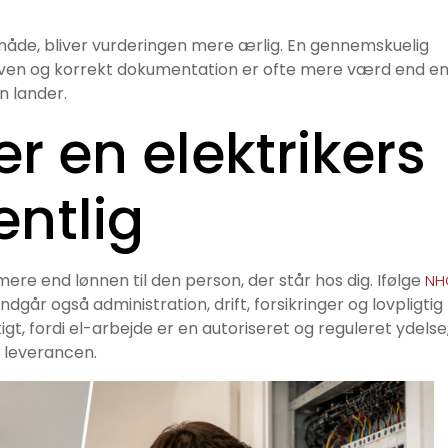
 måde, bliver vurderingen mere ærlig. En gennemskuelig
gaven og korrekt dokumentation er ofte mere værd end e
en lander.
 en elektrikers
entlig
ere end lønnen til den person, der står hos dig. Ifølge
NH
indgår også administration, drift, forsikringer og lovpligtig
gt, fordi el-arbejde er en autoriseret og reguleret ydelse
f leverancen.