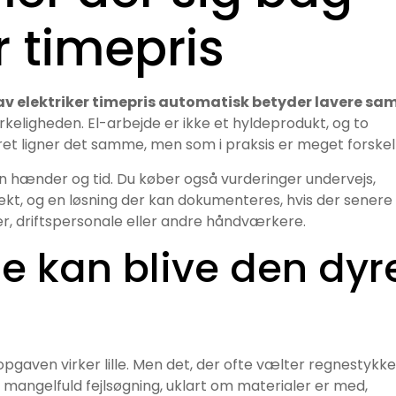
r timepris
av elektriker timepris automatisk betyder lavere sa
irkeligheden. El-arbejde er ikke et hyldeprodukt, og to
ret ligner det samme, men som i praksis er meget forskell
un hænder og tid. Du køber også vurderinger undervejs,
rrekt, og en løsning der kan dokumenteres, hvis der senere
er, driftspersonale eller andre håndværkere.
me kan blive den dyr
 opgaven virker lille. Men det, der ofte vælter regnestykke
 mangelfuld fejlsøgning, uklart om materialer er med,