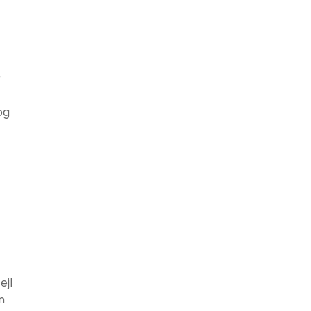
r
og
ejl
n