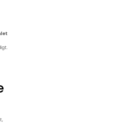
mlet
igt.
e
t,