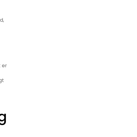
d,
 er
gt
g