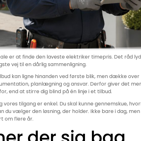
tale er at finde den laveste elektriker timepris. Det råd ly
gste vej til en dårlig sammenligning.
 tilbud kan ligne hinanden ved første blik, men dække over
okumentation, planlægning og ansvar. Derfor giver det me
, end at stirre dig blind på én linje i et tilbud.
, og vores tilgang er enkel. Du skal kunne gennemskue, hvor
n du vælger den løsning, der holder. Ikke bare i dag, men
t om flere år.
r der sig bag