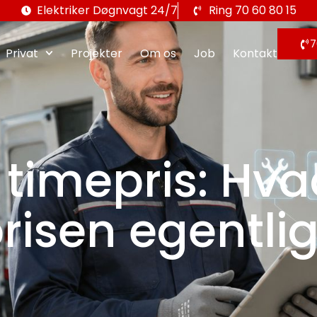
Elektriker Døgnvagt 24/7
Ring 70 60 80 15
7
Privat
Projekter
Om os
Job
Kontakt
r timepris: H
risen egentli