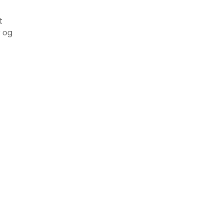
t
r og