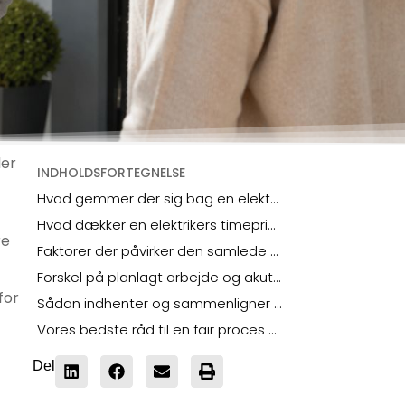
der
INDHOLDSFORTEGNELSE
Hvad gemmer der sig bag en elektriker timepris
Hvad dækker en elektrikers timepris egentlig
re
Faktorer der påvirker den samlede pris for dit el-arbejde
Forskel på planlagt arbejde og akutte opgaver
for
Sådan indhenter og sammenligner du tilbud på el-arbejde
Vores bedste råd til en fair proces og et sikkert resultat
Del