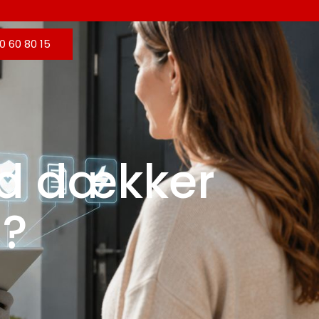
0 60 80 15
vad dækker
g?