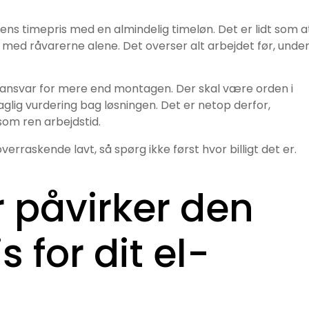
ns timepris med en almindelig timeløn. Det er lidt som a
med råvarerne alene. Det overser alt arbejdet før, unde
e ansvar for mere end montagen. Der skal være orden i
glig vurdering bag løsningen. Det er netop derfor,
som ren arbejdstid.
overraskende lavt, så spørg ikke først hvor billigt det er.
r påvirker den
 for dit el-