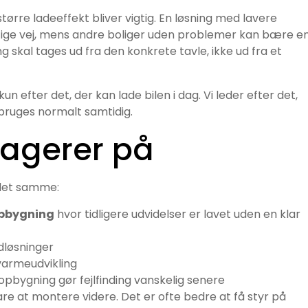
tørre ladeeffekt bliver vigtig. En løsning med lavere
gtige vej, mens andre boliger uden problemer kan bære e
kal tages ud fra den konkrete tavle, ikke ud fra et
 kun efter det, der kan lade bilen i dag. Vi leder efter det,
 bruges normalt samtidig.
eagerer på
 det samme:
opbygning
hvor tidligere udvidelser er lavet uden en klar
ødløsninger
varmeudvikling
bygning gør fejlfinding vanskelig senere
are at montere videre. Det er ofte bedre at få styr på