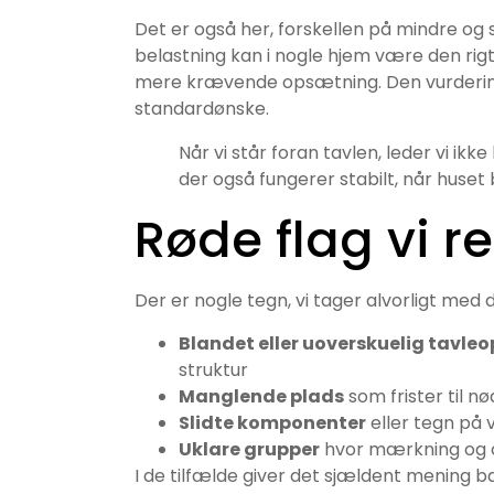
Det er også her, forskellen på mindre og s
belastning kan i nogle hjem være den ri
mere krævende opsætning. Den vurdering s
standardønske.
Når vi står foran tavlen, leder vi ikke
der også fungerer stabilt, når huset
Røde flag vi r
Der er nogle tegn, vi tager alvorligt med
Blandet eller uoverskuelig tavle
struktur
Manglende plads
som frister til n
Slidte komponenter
eller tegn på 
Uklare grupper
hvor mærkning og op
I de tilfælde giver det sjældent mening b