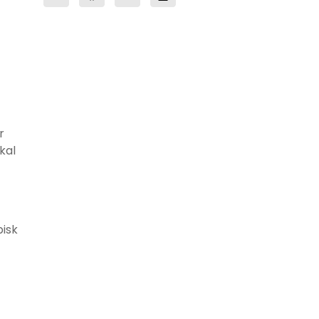
r
kal
pisk