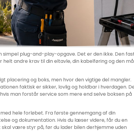
 en simpel plug-and-play-opgave. Det er den ikke. Den fas
er helt andre krav til din eltavle, din kabelføring og den må
lgt placering og boks, men hvor den vigtige del mangler.
ationen faktisk er sikker, lovlig og holdbar i hverdagen. D
g, hvis man forstår service som mere end selve boksen på
r med hele forløbet. Fra første gennemgang af din
ættelse og dokumentation. Hvis du læser videre, får du en
 skal være styr på, før du lader bilen derhjemme uden