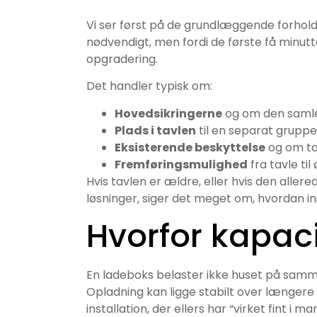
Vi ser først på de grundlæggende forhold 
nødvendigt, men fordi de første få minutte
opgradering.
Det handler typisk om:
Hovedsikringerne
og om den samled
Plads i tavlen
til en separat gruppe
Eksisterende beskyttelse
og om tav
Fremføringsmulighed
fra tavle ti
Hvis tavlen er ældre, eller hvis den al
løsninger, siger det meget om, hvordan in
Hvorfor kapaci
En ladeboks belaster ikke huset på samm
Opladning kan ligge stabilt over længere 
installation, der ellers har “virket fint i ma