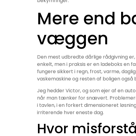
bekymringer.
Mere end bar
væggen
Den mest udbredte dårlige rådgivning er, a
enkelt, men i praksis er en ladeboks en fa
fungere sikkert i regn, frost, varme, dagli
vaskemaskine og resten af boligen også 
Jeg hedder Victor, og som ejer af en autor
når man tænker for snævert. Problemerne
i tavlen, i en forkert dimensioneret løsnin
irriterende hver eneste dag.
Hvor misforst