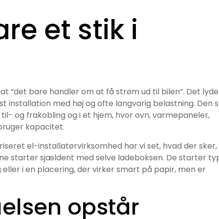
e et stik i
t “det bare handler om at få strøm ud til bilen”. Det lyde
st installation med høj og ofte langvarig belastning. Den s
g til- og frakobling og i et hjem, hvor ovn, varmepaneler,
bruger kapacitet.
iseret el-installatørvirksomhed har vi set, hvad der sker,
 starter sjældent med selve ladeboksen. De starter ty
g eller i en placering, der virker smart på papir, men er
åelsen opstår