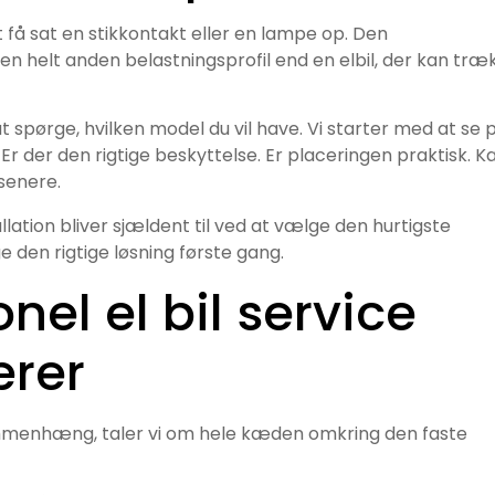
 sat en stikkontakt eller en lampe op. Den
en helt anden belastningsprofil end en elbil, der kan træ
t spørge, hvilken model du vil have. Vi starter med at se 
 Er der den rigtige beskyttelse. Er placeringen praktisk. K
 senere.
llation bliver sjældent til ved at vælge den hurtigste
e den rigtige løsning første gang.
nel el bil service
ærer
 sammenhæng, taler vi om hele kæden omkring den faste