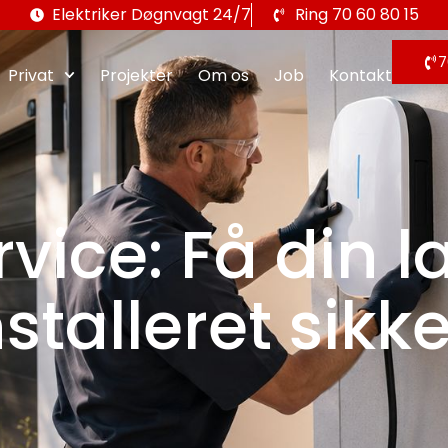
Elektriker Døgnvagt 24/7
Ring 70 60 80 15
7
Privat
Projekter
Om os
Job
Kontakt
ervice: Få din
nstalleret sikke