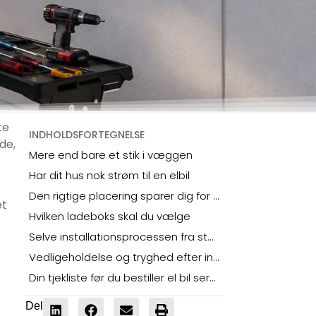
te
INDHOLDSFORTEGNELSE
de,
Mere end bare et stik i væggen
Har dit hus nok strøm til en elbil
Den rigtige placering sparer dig for daglige frustrationer
et
Hvilken ladeboks skal du vælge
Selve installationsprocessen fra start til slut
Vedligeholdelse og tryghed efter installationen
Din tjekliste før du bestiller el bil service
Del