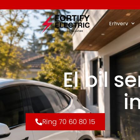
Erhverv
El bil s
i
Ring 70 60 80 15