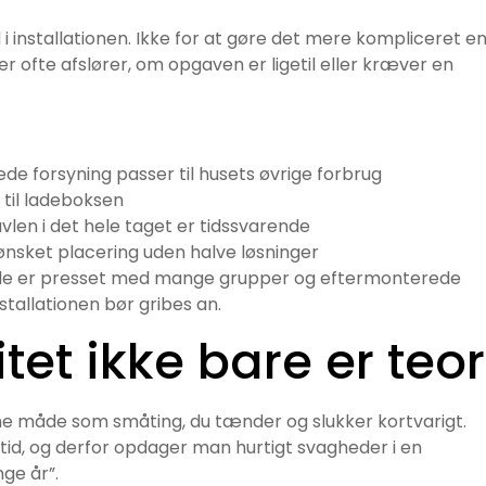
i installationen. Ikke for at gøre det mere kompliceret e
r ofte afslører, om opgaven er ligetil eller kræver en
e forsyning passer til husets øvrige forbrug
 til ladeboksen
len i det hele taget er tidssvarende
l ønsket placering uden halve løsninger
lerede er presset med mange grupper og eftermonterede
stallationen bør gribes an.
tet ikke bare er teor
e måde som småting, du tænder og slukker kortvarigt.
tid, og derfor opdager man hurtigt svagheder i en
nge år”.