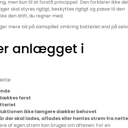
, men kun til at forstå princippet. Den forklarer ikke de
lager skal styres rigtigt, beskyttes rigtigt og passe til den
ikke den drift, du regner med.
uger mere tid på samspillet omkring batteriet end på selv
r anlægget i
dette:
ende
 dækkes først
tteriet
oduktionen ikke længere dækker behovet
r der skal lades, aflades eller hentes strøm fra nette
 mere af egen strøm kan bruges om aftenen. For en