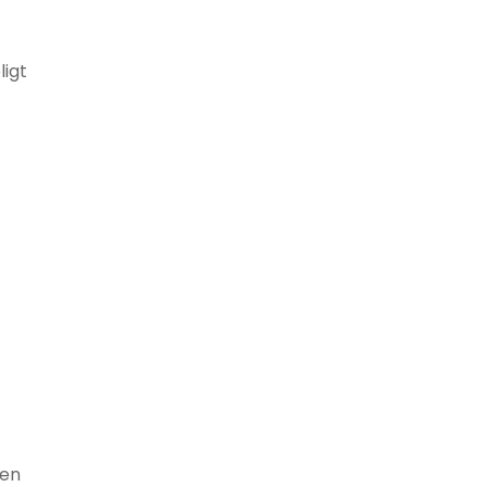
ligt
g
ren