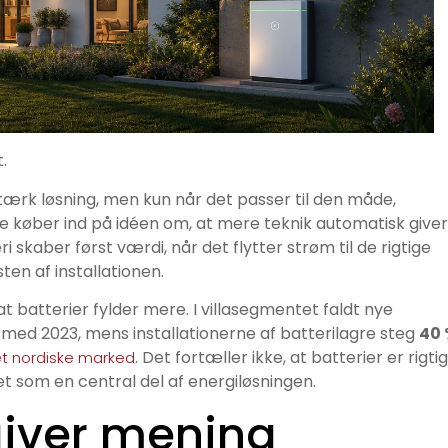
.
 stærk løsning, men kun når det passer til den måde,
 køber ind på idéen om, at mere teknik automatisk giver
 skaber først værdi, når det flytter strøm til de rigtige
en af installationen.
at batterier fylder mere. I villasegmentet faldt nye
med 2023, mens installationerne af batterilagre steg
40
. Det fortæller ikke, at batterier er rigti
et nordiske marked
riet som en central del af energiløsningen.
giver mening