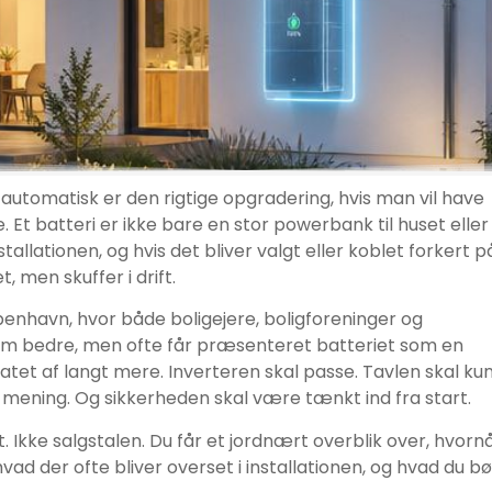
er automatisk er den rigtige opgradering, hvis man vil have
. Et batteri er ikke bare en stor powerbank til huset eller
tallationen, og hvis det bliver valgt eller koblet forkert p
, men skuffer i drift.
benhavn, hvor både boligejere, boligforeninger og
øm bedre, men ofte får præsenteret batteriet som en
atet af langt mere. Inverteren skal passe. Tavlen skal ku
e mening. Og sikkerheden skal være tænkt ind fra start.
. Ikke salgstalen. Du får et jordnært overblik over, hvorn
 hvad der ofte bliver overset i installationen, og hvad du bø