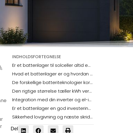
INDHOLDSFORTEGNELSE
Er et batterilager til solceller altid en god forretning
å,
Hvad et batterilager er og hvordan det virker i praksis
De forskellige batteriteknologier kort fortalt
Den rigtige størrelse tæller kWh versus kW
Integration med din inverter og el-installation
nne
Er et batterilager en god investering for dig
Sikkerhed lovgivning og næste skridt med Fortify Electric
år
r
Del