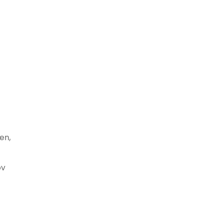
en,
ov