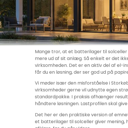
Mange tror, at et batterilager til solcell
mere ud af sit anlæg. Så enkelt er det ikke
virksomheden. Det er en aktiv del af el-ins
får du en løsning, der ser god ud på papiret
Vi møder især den misforståelse i Storkø
virksomheder gerne vil udnytte egen str
standardpakke. I praksis afhænger result
håndtere løsningen. Lastprofilen skal giv
Det her er den praktiske version af emnet
et batterilager til solceller giver mening,