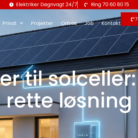
Elektriker Døgnvagt 24/7
Ring 70 60 80 15
7
Privat
Projekter
Om os
Job
Kontakt
er til solcelle
rette løsning