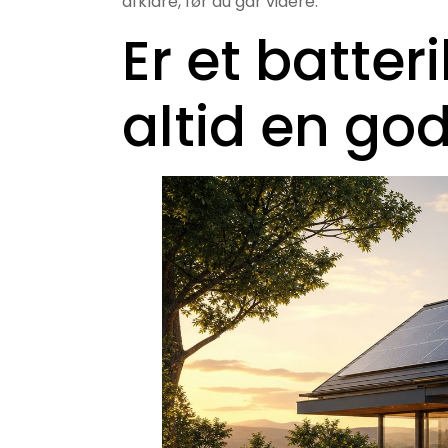
afklare, før du går videre.
Er et batteri
altid en god